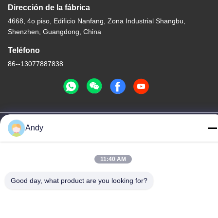
Dirección de la fábrica
4668, 4o piso, Edificio Nanfang, Zona Industrial Shangbu,
Shenzhen, Guangdong, China
Teléfono
86--13077887838
Buena calidad de China Cargador inalámbrico todo en uno
Andy
Proveedor. © de Copyright -2026 Shenzhen Times Superior
Technology Co., Ltd. . Todos los derechos reservados.
Políticas de privacidad
|
Mapa del Sitio
11:40 AM
Good day, what product are you looking for?