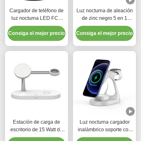
Cargador de teléfono de
Luz nocturna de aleación
luz nocturna LED FCC
de zinc negro 5 en 1
Todo en uno Cargador
cargador inalámbrico
Consiga el mejor precio
inalámbrico con pinza de
Consiga el mejor precio
rápido de 15w para
aleación de zinc
teléfono
Estación de carga de
Luz nocturna cargador
escritorio de 15 Watt de
inalámbrico soporte con
carga rápida de luz
absorción magnética y