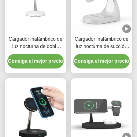
Cargador inalámbrico de
Cargador inalámbrico de
luz nocturna de doble
luz nocturna de succión
enchufe de 15W de carga
magnética de 15W para
Consiga el mejor precio
rápida y estable
Consiga el mejor precio
productos de Apple en
blanco y negro