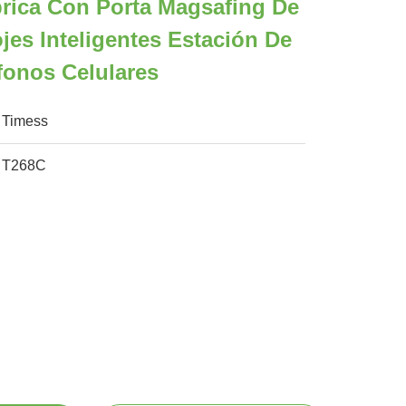
rica Con Porta Magsafing De
jes Inteligentes Estación De
fonos Celulares
Timess
T268C