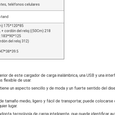
ntes, teléfonos celulares
 stand
m):175*120*85
, + cordón del reloj ((50Cm) 218
):183*90*125
dón del reloj 312)
:47*38*39.5
nferior de este cargador de carga inalámbrica, una USB y una int
 flexible de usar.
tiene un aspecto sencillo y de moda y un fuerte sentido del dis
de tamaño medio, ligero y fácil de transportar, puede colocarse
ier lugar.
adopta tecnología de carga inteligente, que puede identificar au