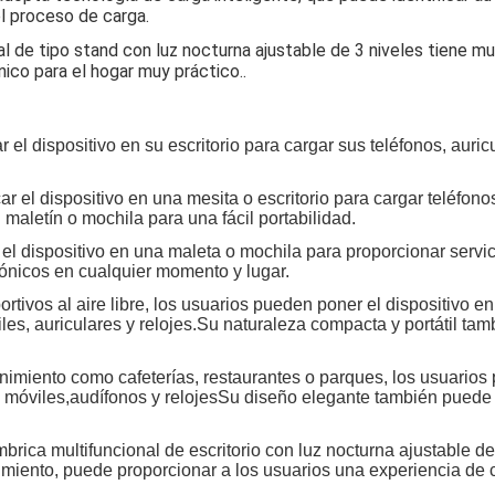
el proceso de carga.
l de tipo stand con luz nocturna ajustable de 3 niveles tiene m
ico para el hogar muy práctico..
r el dispositivo en su escritorio para cargar sus teléfonos, aur
ar el dispositivo en una mesita o escritorio para cargar teléfon
 maletín o mochila para una fácil portabilidad.
 el dispositivo en una maleta o mochila para proporcionar servic
trónicos en cualquier momento y lugar.
ortivos al aire libre, los usuarios pueden poner el dispositivo 
iles, auriculares y relojes.Su naturaleza compacta y portátil t
enimiento como cafeterías, restaurantes o parques, los usuarios
s móviles,audífonos y relojesSu diseño elegante también puede 
brica multifuncional de escritorio con luz nocturna ajustable 
enimiento, puede proporcionar a los usuarios una experiencia de