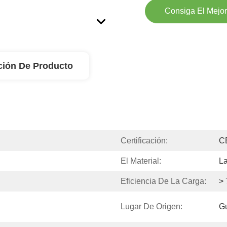
Consiga El Mejor
ción De Producto
Certificación:
C
El Material:
La
Eficiencia De La Carga:
>
Lugar De Origen:
G