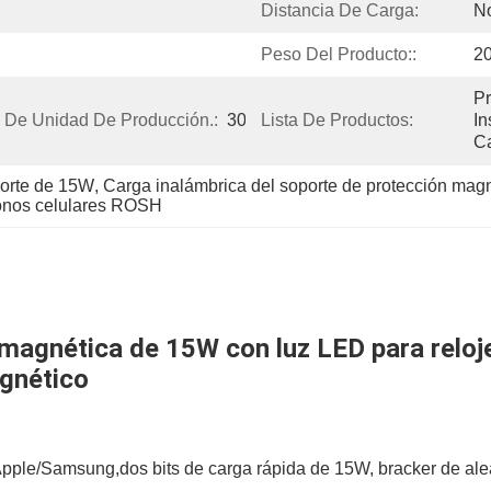
Distancia De Carga:
No
Peso Del Producto::
2
Pr
 De Unidad De Producción.:
30
Lista De Productos:
In
C
porte de 15W
, 
Carga inalámbrica del soporte de protección mag
fonos celulares ROSH
magnética de 15W con luz LED para reloje
agnético
pple/Samsung,dos bits de carga rápida de 15W, bracker de alea