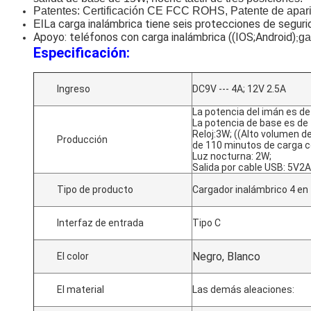
Patentes: Certificación CE FCC ROHS, Patente de apari
La carga inalámbrica tiene seis protecciones de seguri
El
Apoyo: teléfonos con carga inalámbrica ((IOS;Android)
ga
;
Especificación:
Ingreso
DC9V --- 4A; 12V 2.5A
La potencia del imán es d
La potencia de base es de 
Reloj:3W; ((Alto volumen d
Producción
de 110 minutos de carga 
Luz nocturna: 2W;
Salida por cable USB: 5V2A
Tipo de producto
Cargador inalámbrico 4 en
Interfaz de entrada
Tipo C
Negro, Blanco
El color
El material
Las demás aleaciones: