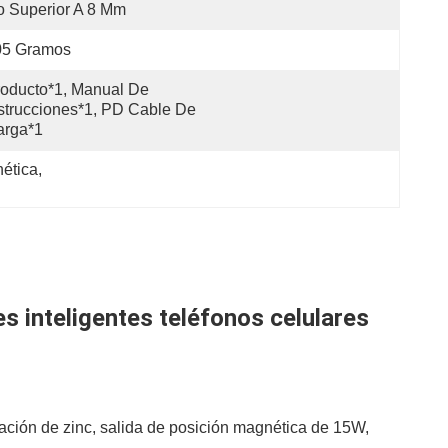
 Superior A 8 Mm
05 Gramos
oducto*1, Manual De 
strucciones*1, PD Cable De 
arga*1
nética
, 
s inteligentes teléfonos celulares
ción de zinc, salida de posición magnética de 15W,