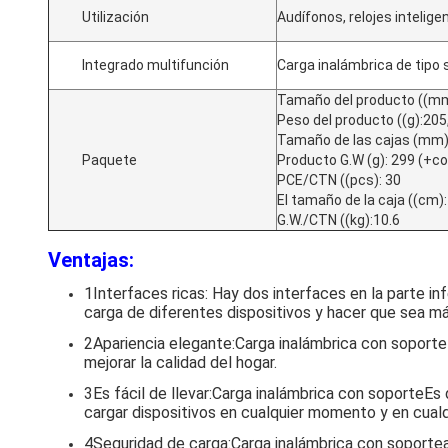
Utilización
Audífonos, relojes intelige
Integrado multifunción
Carga inalámbrica de tipo
Tamaño del producto ((m
Peso del producto ((g):205
Tamaño de las cajas (mm
Paquete
Producto G.W (g): 299 (+cor
PCE/CTN ((pcs): 30
El tamaño de la caja ((cm)
G.W./CTN ((kg):10.6
Ventajas:
1Interfaces ricas: Hay dos interfaces en la parte i
carga de diferentes dispositivos y hacer que sea más
2Apariencia elegante:
Carga inalámbrica con soporte
mejorar la calidad del hogar.
3Es fácil de llevar:
Carga inalámbrica con soporte
Es 
cargar dispositivos en cualquier momento y en cualqu
4Seguridad de carga:
Carga inalámbrica con soporte