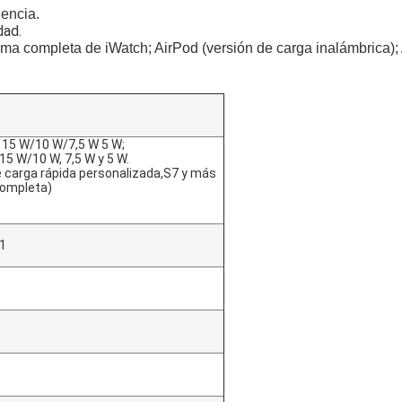
encia.
dad.
ma completa de iWatch; AirPod (versión de carga inalámbrica);
e 15 W/10 W/7,5 W 5 W;
15 W/10 W, 7,5 W y 5 W.
e carga rápida personalizada,S7 y más
completa)
 1