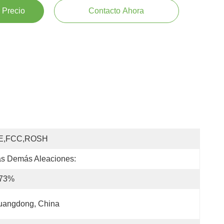
 Precio
Contacto Ahora
E,FCC,ROSH
s Demás Aleaciones:
 73%
uangdong, China