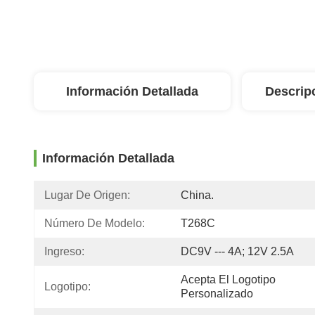
Información Detallada
Descrip
Información Detallada
Lugar De Origen:
China.
Número De Modelo:
T268C
Ingreso:
DC9V --- 4A; 12V 2.5A
Acepta El Logotipo 
Logotipo:
Personalizado