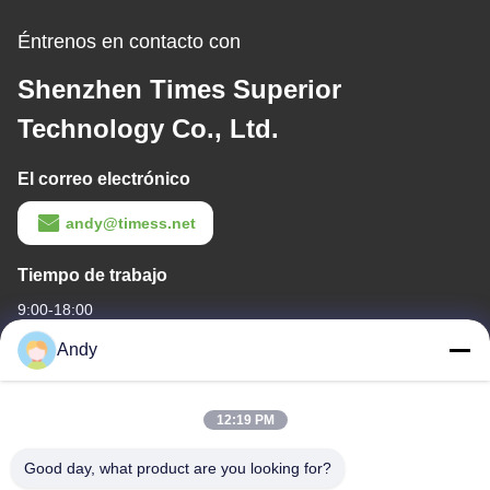
Éntrenos en contacto con
Shenzhen Times Superior
Technology Co., Ltd.
El correo electrónico
andy@timess.net
Tiempo de trabajo
9:00-18:00
Andy
Nuestra dirección
Dirección de la empresa
12:19 PM
4668, 4o piso, Edificio Nanfang, Zona Industrial Shangbu,
Shenzhen, Guangdong, China
Good day, what product are you looking for?